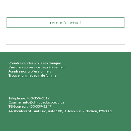
retour à l'accueil
Prendre rendez-vous à la clinique
S'inscrire au service de prélèvement
Joindre nos professionnels
Trouver un médecin de famille
Téléphone: 450-359-6819
Courriel:
info@cliniqueducoteau.ca
Télécopieur: 450-359-3247
440 boulevard Saint-Luc, suite 100, St-Jean-sur-Richelieu, J2W 0E2